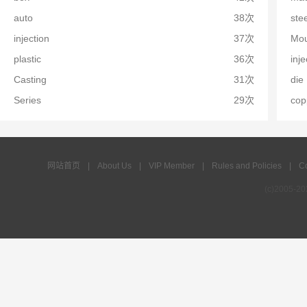
auto
38次
stee
injection
37次
Mou
plastic
36次
inje
Casting
31次
die
Series
29次
cop
网站首页
|
About Us
|
VIP Member
|
Rules and Policies
|
Co
(c)2005-2