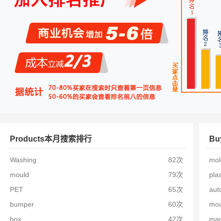
Products本月搜索排行
B
Washing
82次
mol
mould
79次
plas
PET
65次
aut
bumper
60次
mou
box
42次
mac